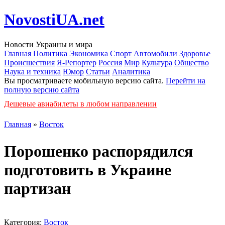
NovostiUA.net
Новости Украины и мира
Главная
Политика
Экономика
Спорт
Автомобили
Здоровье
Происшествия
Я-Репортер
Россия
Мир
Культура
Общество
Наука и техника
Юмор
Статьи
Аналитика
Вы просматриваете мобильную версию сайта.
Перейти на
полную версию сайта
Дешевые авиабилеты в любом направлении
Главная
»
Восток
Порошенко распорядился
подготовить в Украине
партизан
Категория:
Восток