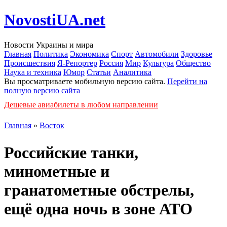
NovostiUA.net
Новости Украины и мира
Главная
Политика
Экономика
Спорт
Автомобили
Здоровье
Происшествия
Я-Репортер
Россия
Мир
Культура
Общество
Наука и техника
Юмор
Статьи
Аналитика
Вы просматриваете мобильную версию сайта.
Перейти на
полную версию сайта
Дешевые авиабилеты в любом направлении
Главная
»
Восток
Российские танки,
минометные и
гранатометные обстрелы,
ещё одна ночь в зоне АТО