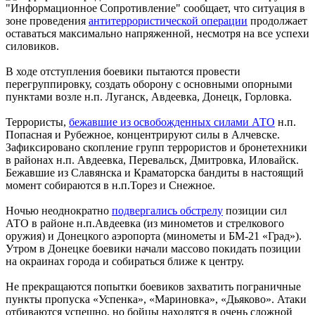
"Информационное Сопротивление" сообщает, что ситуация в
зоне проведения
антитеррористической операции
продолжает
оставаться максимально напряженной, несмотря на все успехи
силовиков.
В ходе отступления боевики пытаются провести
перегруппировку, создать оборону с основными опорными
пунктами возле н.п. Луганск, Авдеевка, Донецк, Горловка.
Террористы,
бежавшие из освобожденных силами АТО
н.п.
Попасная и Рубежное, концентрируют силы в Алчевске.
Зафиксировано скопление групп террористов и бронетехники
в районах н.п. Авдеевка, Перевальск, Дмитровка, Иловайск.
Бежавшие из Славянска и Краматорска бандиты в настоящий
момент собираются в н.п.Торез и Снежное.
Ночью неоднократно
подвергались обстрелу
позиции сил
АТО в районе н.п.Авдеевка (из минометов и стрелкового
оружия) и Донецкого аэропорта (минометы и БМ-21 «Град»).
Утром в Донецке боевики начали массово покидать позиции
на окраинах города и собираться ближе к центру.
Не прекращаются попытки боевиков захватить пограничные
пункты пропуска «Успенка», «Мариновка», «Дьяково». Атаки
отбиваются успешно, но бойцы находятся в очень сложной