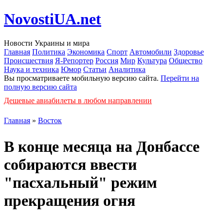
NovostiUA.net
Новости Украины и мира
Главная
Политика
Экономика
Спорт
Автомобили
Здоровье
Происшествия
Я-Репортер
Россия
Мир
Культура
Общество
Наука и техника
Юмор
Статьи
Аналитика
Вы просматриваете мобильную версию сайта.
Перейти на
полную версию сайта
Дешевые авиабилеты в любом направлении
Главная
»
Восток
В конце месяца на Донбассе
собираются ввести
"пасхальный" режим
прекращения огня