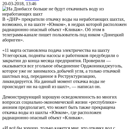
20-03-2018, 13:46
В «ДНР» прекратили откачку воды на неработающих шахтах,
возможно, и на шахте «Юнком», в недрах которой расположен
радиационно опасный объект «Кливаж». Об этом в
телеграмм-канале пишет пользователь под ником «Донецкий
абориген».
«11 марта остановлена подача электричества на шахту
Углегорская, подняты насосы и работников предубедили о
закрытии до конца месяца предприятия. Проверили —
оказывается все угольное объединение Орджоникидзеуголь,
которое уже не занималось добычей угля, а только откачкой
шахтных вод, переданное в Реструктуризацию,
ликвидируется. На данный момент откачка воды не
происходит ни на одной из шахт», — написал он.
Демонстрирующий хорошую осведомленность во многих
вопросах социально-экономической жизни «республики»
аноним предполагает, что может быть также прекращена
откачка воды из шахты «Юнком», где расположен
радиационно опасный объект «Кливаж».
«И всё бы хорошо, только кажется мне, что откачку вод с