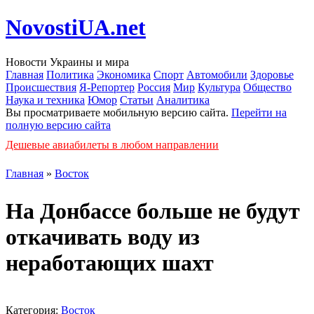
NovostiUA.net
Новости Украины и мира
Главная
Политика
Экономика
Спорт
Автомобили
Здоровье
Происшествия
Я-Репортер
Россия
Мир
Культура
Общество
Наука и техника
Юмор
Статьи
Аналитика
Вы просматриваете мобильную версию сайта.
Перейти на
полную версию сайта
Дешевые авиабилеты в любом направлении
Главная
»
Восток
На Донбассе больше не будут
откачивать воду из
неработающих шахт
Категория:
Восток