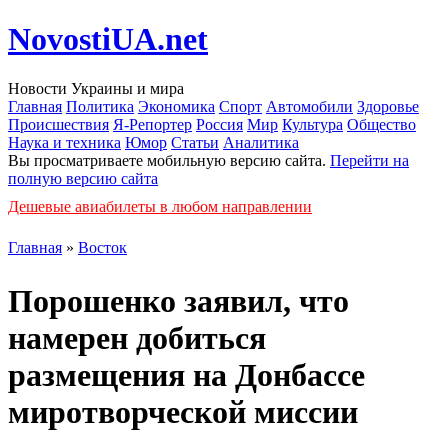
NovostiUA.net
Новости Украины и мира
Главная
Политика
Экономика
Спорт
Автомобили
Здоровье
Происшествия
Я-Репортер
Россия
Мир
Культура
Общество
Наука и техника
Юмор
Статьи
Аналитика
Вы просматриваете мобильную версию сайта.
Перейти на
полную версию сайта
Дешевые авиабилеты в любом направлении
Главная
»
Восток
Порошенко заявил, что
намерен добиться
размещения на Донбассе
миротворческой миссии