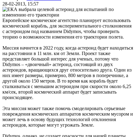
28-02-2013, 15:57
Европейское космическое агентство планирует использовать
космический корабль, для экспериментального столкновения
с астероидом под названием Didymos, чтобы проверить
теорию о возможности изменения его траектории полета.
Миссия начнется в 2022 году, когда астероид будет находиться
на расстоянии в 11 млн. км от Земли. Проект также
представляет большой интерес для ученых, потому что
Didymos – «двоичный» астероид, состоящий из двух
астероидов, вращающихся друг относительно друга. Один из
них имеет размеры, примерно, 800 метров в поперечнике, а
другой около 150 метров. В то время как корабль будет
сталкиваться с меньшим астероидом при скорости около 6,25
км/сек, второй космический аппарат будет записывать
происходящее.
Эта миссия может также помочь смоделировать серьезные
повреждения космических аппаратов космическим мусором и
может лечь в основу будущих технологий отклонения
астероидов, которые могут угрожать Земле.
Didymos, однако, не создает опасности для нашей планеты,