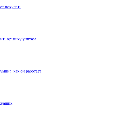
ет покупать
стить крышку унитаза
уминг: как он работает
лужащих