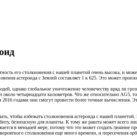
оид
тность его столкновения с нашей планетой очень высока, и мо
вения астероида с Землей составляет 1 к 625. Это может произо
ей, однако глобальное уничтожение человечеству вряд ли грози
л около четырнадцати километров. Что же относительно AG5, то
2016 годами они смогут провести более точные вычисления. Это
ать, чтобы избежать столкновения астероида с нашей планетой.
рбиту, безопасную для планеты. К тому же ракета может всего ли
вается в меньшей мере, потому что это может создать лишние п
 вероятного столкновения еще много времени, и пересечения ор