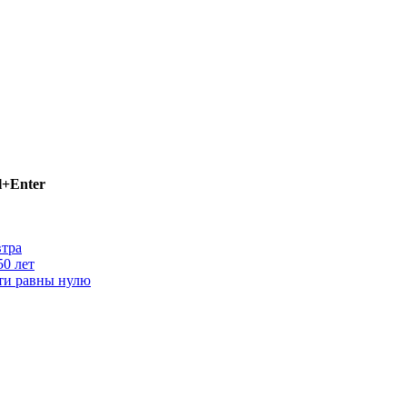
l+Enter
втра
50 лет
чти равны нулю