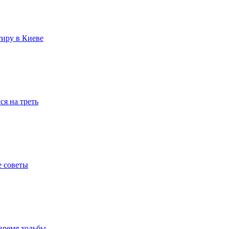
тиру в Киеве
я на треть
е советы
время ходьбы