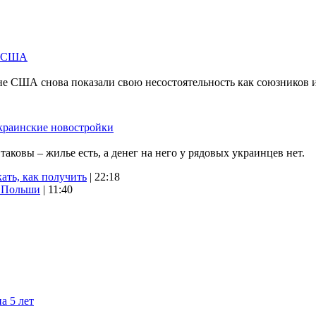
м США
не США снова показали свою несостоятельность как союзников 
краинские новостройки
ковы – жилье есть, а денег на него у рядовых украинцев нет.
ать, как получить
| 22:18
х Польши
| 11:40
а 5 лет