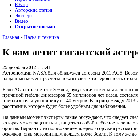
Юмор
Авторские статьи
Эксперт
Видео
Открытое письмо
Главная
»
Наука и техника
К нам летит гигантский астер
25 декабря 2012 : 13:41
Астрономами NASA был обнаружен
астероид
2011 AG5. Вероя
на данный момент расчеты показывают, что вероятность столкно
Если AG5 столкнется с Землей, будут уничтожены миллионы люд
причиной гибели динозавров 65 миллионов лет назад, составля
приблизительную ширину в 140 метров. В период между 2013 и 
расстояние, которое будет более удобным для наблюдения.
На данный момент эксперты также обсуждают, что следует сдел
которая может зацепить и утащить за собой небесное тело на о
орбиты. Вариант с использованием ядерного оружия рассматри
осколков, став метеоритным дождем возле Земли. К тому же до