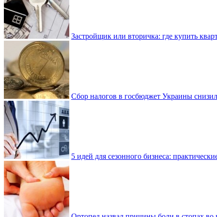
Застройщик или вторичка: где купить квар
Сбор налогов в госбюджет Украины снизилс
5 идей для сезонного бизнеса: практически
Ортопед назвал причины боли в стопах во 