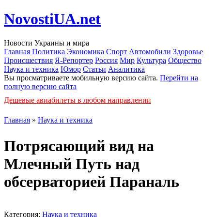
NovostiUA.net
Новости Украины и мира
Главная
Политика
Экономика
Спорт
Автомобили
Здоровье
Происшествия
Я-Репортер
Россия
Мир
Культура
Общество
Наука и техника
Юмор
Статьи
Аналитика
Вы просматриваете мобильную версию сайта.
Перейти на
полную версию сайта
Дешевые авиабилеты в любом направлении
Главная
»
Наука и техника
Потрясающий вид на
Млечный Путь над
обсерваторией Параналь
Категория:
Наука и техника