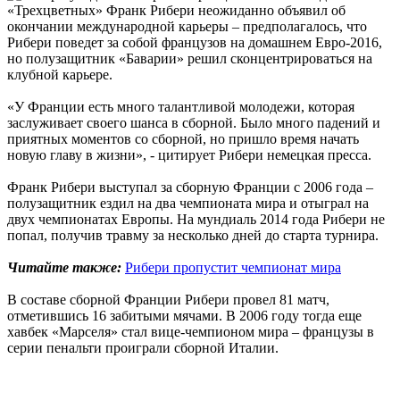
«Трехцветных» Франк Рибери неожиданно объявил об
окончании международной карьеры – предполагалось, что
Рибери поведет за собой французов на домашнем Евро-2016,
но полузащитник «Баварии» решил сконцентрироваться на
клубной карьере.
«У Франции есть много талантливой молодежи, которая
заслуживает своего шанса в сборной. Было много падений и
приятных моментов со сборной, но пришло время начать
новую главу в жизни», - цитирует Рибери немецкая пресса.
Франк Рибери выступал за сборную Франции с 2006 года –
полузащитник ездил на два чемпионата мира и отыграл на
двух чемпионатах Европы. На мундиаль 2014 года Рибери не
попал, получив травму за несколько дней до старта турнира.
Читайте также:
Рибери пропустит чемпионат мира
В составе сборной Франции Рибери провел 81 матч,
отметившись 16 забитыми мячами. В 2006 году тогда еще
хавбек «Марселя» стал вице-чемпионом мира – французы в
серии пенальти проиграли сборной Италии.