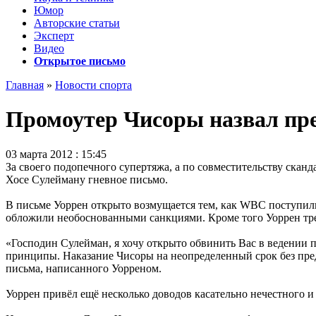
Юмор
Авторские статьи
Эксперт
Видео
Открытое письмо
Главная
»
Новости спорта
Промоутер Чисоры назвал пр
03 марта 2012 : 15:45
За своего подопечного супертяжа, а по совместительству ска
Хосе Сулейману гневное письмо.
В письме Уоррен открыто возмущается тем, как WBC поступили 
обложили необоснованными санкциями. Кроме того Уоррен тре
«Господин Сулейман, я хочу открыто обвинить Вас в ведении п
принципы. Наказание Чисоры на неопределенный срок без пред
письма, написанного Уорреном.
Уоррен привёл ещё несколько доводов касательно нечестного