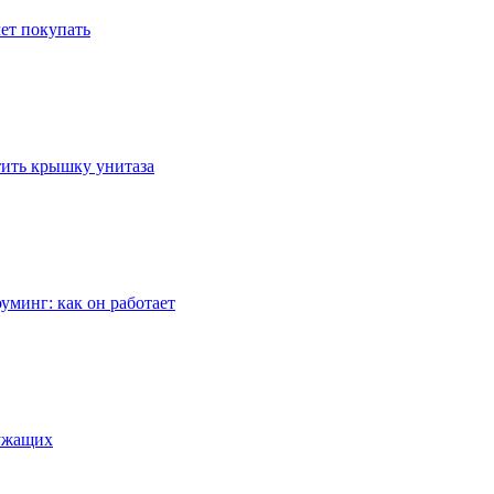
ет покупать
стить крышку унитаза
уминг: как он работает
лужащих