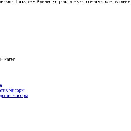
е боя с Виталием Кличко устроил драку со своим соотечествен
l+Enter
а
отив Чисоры
едения Чисоры