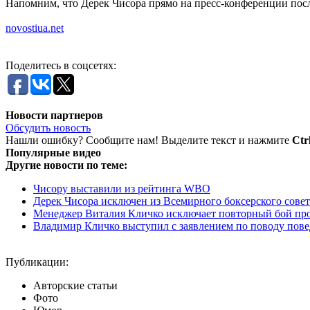
Напомним, что Дерек Чисора прямо на пресс-конференции посл
novostiua.net
Поделитесь в соцсетях:
Новости партнеров
Обсудить новость
Нашли ошибку? Сообщите нам! Выделите текст и нажмите
Ctr
Популярные видео
Другие новости по теме:
Чисору выставили из рейтинга WBO
Дерек Чисора исключен из Всемирного боксерского совет
Менеджер Виталия Кличко исключает повторный бой пр
Владимир Кличко выступил с заявлением по поводу пов
Публикации:
Авторские статьи
Фото