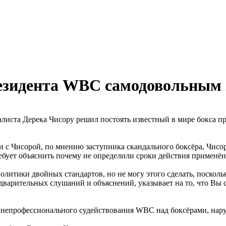
езидента WBC самодовольным 
ндалиста Дерека Чисору решил постоять известный в мире бокса
с Чисорой, по мнению заступника скандального боксёра, Чисора
бует объяснить почему не определили сроки действия применё
олитики двойных стандартов, но не могу этого сделать, посколь
варительных слушаний и объяснений, указывает на то, что Вы с
 и непрофессионального судействования WBC над боксёрами, на