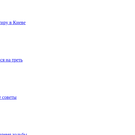
тиру в Киеве
я на треть
е советы
время ходьбы