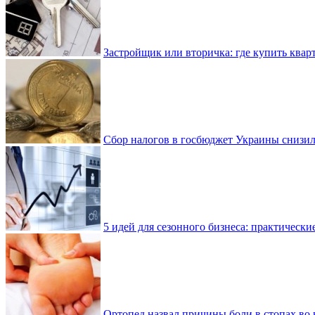
Застройщик или вторичка: где купить квар
Сбор налогов в госбюджет Украины снизилс
5 идей для сезонного бизнеса: практически
Ортопед назвал причины боли в стопах во 