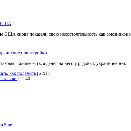
м США
не США снова показали свою несостоятельность как союзников 
краинские новостройки
ковы – жилье есть, а денег на него у рядовых украинцев нет.
ать, как получить
| 22:18
х Польши
| 11:40
а 5 лет