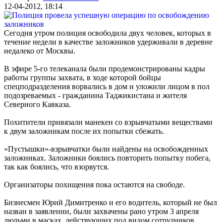
12-04-2012, 18:14
Сегодня утром полиция освободила двух человек, которых в
течение недели в качестве заложников удерживали в деревне
недалеко от Москвы.
В эфире 5-го телеканала были продемонстрированы кадры
работы группы захвата, в ходе которой бойцы
спецподразделения ворвались в дом и уложили лицом в пол
подозреваемых - гражданина Таджикистана и жителя
Северного Кавказа.
Похитители привязали манекен со взрывчатыми веществами
к двум заложникам после их попытки сбежать.
«Пустышки»-взрывчатки были найдены на освобожденных
заложниках. Заложники боялись повторить попытку побега,
так как боялись, что взорвутся.
Организаторы похищения пока остаются на свободе.
Бизнесмен Юрий Димитренко и его водитель, который не был
назван в заявлении, были захвачены рано утром 3 апреля
людьми в масках, действующих под видом сотрудников