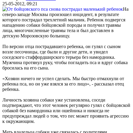
25-05-2012, 09:21
На
северо-западе Москвы произошел инцидент, в результате
которого пострадал трехлетний мальчик. Ребенок подвергся
нападению собаки бойцовской породы и получил травмы
лица, многочисленные травмы тела и был доставлен в
детскую Морозовскую больницу.
По версии отца пострадавшего ребенка, он гулял с сыном
возле песочницы, где были и другие дети, и увидел
соседского стаффордширского терьера без намордника.
Мужчина протянул руку, чтобы погладить пса и вдруг собака
бросилась на его сына.
«Хозяин ничего не успел сделать. Мы быстро отмахнули от
ребенка пса, но он уже взялся за его лицо», - рассказал отец
ребенка.
Личность хозяина собаки уже установлена, соседи
подтверждают, что этот человек регулярно гулял с бойцовской
собакой без намордника или ошейника и никогда не
предупреждал людей о том, что пес может проявить агрессию
к окружающим.
Мать владельца собаки уже связалась с родителями