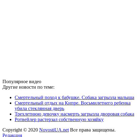
Популярное видео
Другие новости по теме:
Смертельный поход к бабушке. Собака загрызла малыша
Смертельный отдых на Кипре. Восьмилетнего ребенка
убила стеклянная дверь
Трехлетнюю девочку насмерть загрызла дворовая собака
Ротвейлер растерзал собственную хозяйку
Copyright © 2020
NovostiUA.net
Все права защищены.
Редакция