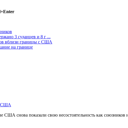
l+Enter
чников
жано 3 суданцев и 8 г ...
ов вблизи границы с США
жание на границе
м США
не США снова показали свою несостоятельность как союзников 