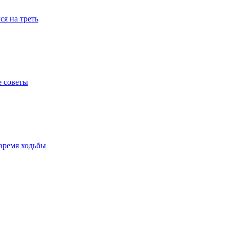
я на треть
е советы
время ходьбы