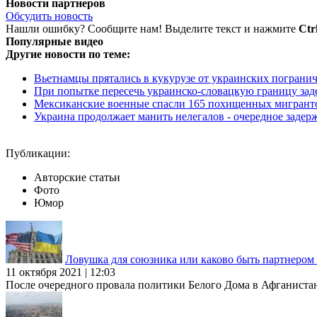
Новости партнеров
Обсудить новость
Нашли ошибку? Сообщите нам! Выделите текст и нажмите
Ctr
Популярные видео
Другие новости по теме:
Вьетнамцы прятались в кукурузе от украинских пограни
При попытке пересечь украинско-словацкую границу задер
Мексиканские военные спасли 165 похищенных мигрант
Украина продолжает манить нелегалов - очередное задер
Публикации:
Авторские статьи
Фото
Юмор
Ловушка для союзника или каково быть партнеро
11 октября 2021 | 12:03
После очередного провала политики Белого Дома в Афганиста