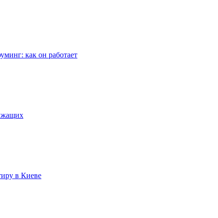
уминг: как он работает
лужащих
тиру в Киеве