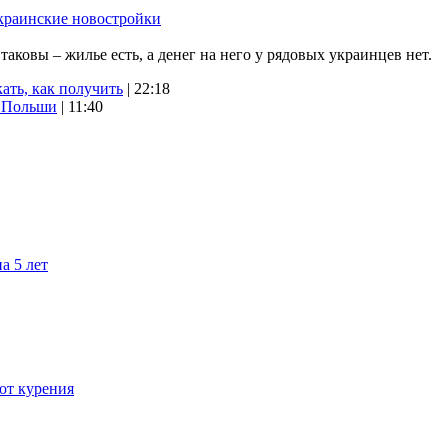
краинские новостройки
ковы – жилье есть, а денег на него у рядовых украинцев нет.
ать, как получить
| 22:18
х Польши
| 11:40
а 5 лет
 от курения