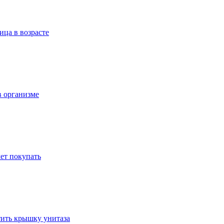
ица в возрасте
в организме
ет покупать
стить крышку унитаза