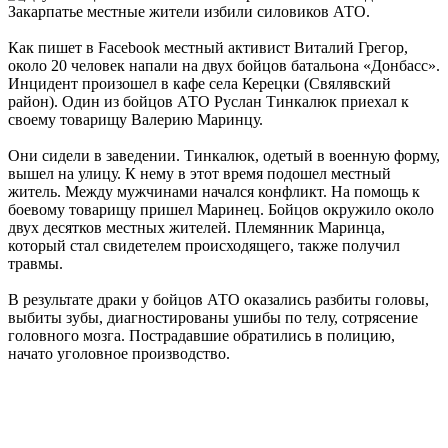
Закарпатье местные жители избили силовиков АТО.
Как пишет в Facebook местный активист Виталий Грегор,
около 20 человек напали на двух бойцов батальона «Донбасс».
Инцидент произошел в кафе села Керецки (Свялявский
район). Один из бойцов АТО Руслан Тинкалюк приехал к
своему товарищу Валерию Маринцу.
Они сидели в заведении. Тинкалюк, одетый в военную форму,
вышел на улицу. К нему в этот время подошел местный
житель. Между мужчинами начался конфликт. На помощь к
боевому товарищу пришел Маринец. Бойцов окружило около
двух десятков местных жителей. Племянник Маринца,
который стал свидетелем происходящего, также получил
травмы.
В результате драки у бойцов АТО оказались разбиты головы,
выбиты зубы, диагностированы ушибы по телу, сотрясение
головного мозга. Пострадавшие обратились в полицию,
начато уголовное производство.