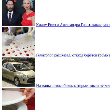
Киану Ривз и Александра Грант: какая разн
Гематолог рассказал, откуда берется тромб 
Названы автомобили, которые никто не хоч