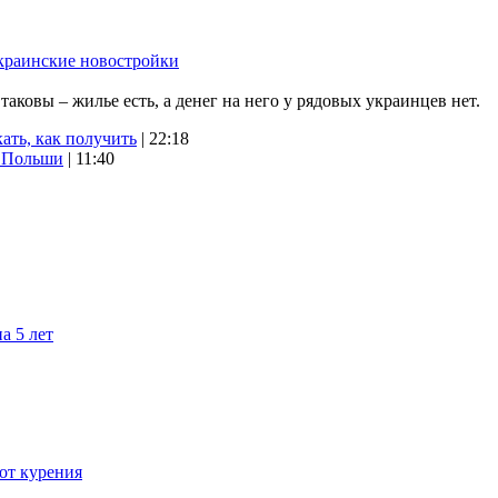
краинские новостройки
ковы – жилье есть, а денег на него у рядовых украинцев нет.
ать, как получить
| 22:18
х Польши
| 11:40
а 5 лет
 от курения