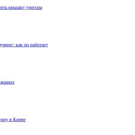
стить крышку унитаза
уминг: как он работает
лужащих
тиру в Киеве