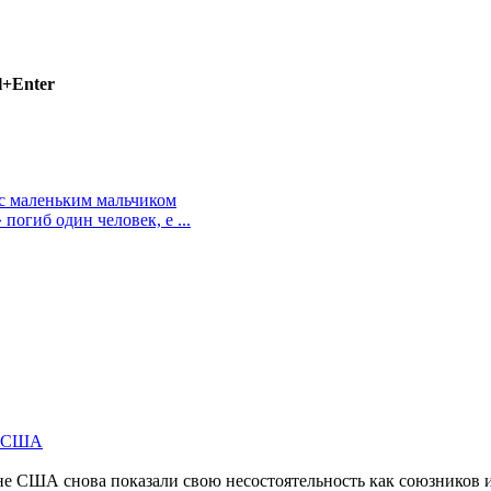
l+Enter
 с маленьким мальчиком
огиб один человек, е ...
м США
не США снова показали свою несостоятельность как союзников 