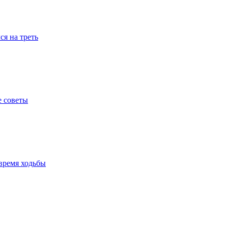
я на треть
е советы
время ходьбы