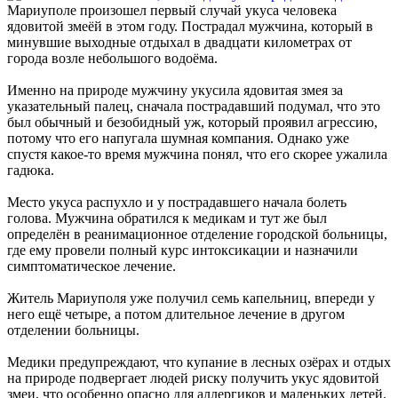
Мариуполе произошел первый случай укуса человека
ядовитой змеёй в этом году. Пострадал мужчина, который в
минувшие выходные отдыхал в двадцати километрах от
города возле небольшого водоёма.
Именно на природе мужчину укусила ядовитая змея за
указательный палец, сначала пострадавший подумал, что это
был обычный и безобидный уж, который проявил агрессию,
потому что его напугала шумная компания. Однако уже
спустя какое-то время мужчина понял, что его скорее ужалила
гадюка.
Место укуса распухло и у пострадавшего начала болеть
голова. Мужчина обратился к медикам и тут же был
определён в реанимационное отделение городской больницы,
где ему провели полный курс интоксикации и назначили
симптоматическое лечение.
Житель Мариуполя уже получил семь капельниц, впереди у
него ещё четыре, а потом длительное лечение в другом
отделении больницы.
Медики предупреждают, что купание в лесных озёрах и отдых
на природе подвергает людей риску получить укус ядовитой
змеи, что особенно опасно для аллергиков и маленьких детей.