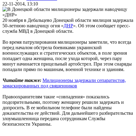
22-11-2014, 13:10
20 ноября в Дебальцево Донецкой области милиция задержала
50-летнюю наводчицу огня «
ДНР
». Об этом сообщает пресс-
служба МВД в Донецкой области.
Во время патрулирования милиционеры заметили, что всегда
перед началом обстрела боевиками украинский
военнослужащих и стратегических объектов, в поле зрения
попадает одна женщина, после ухода которой, через пару
минут начинается прицельный артобстрел. При этом снаряды
попадали прямо по машинам, военной технике и зданиям.
Читайте также:
Милиционеры задержали сепаратистов,
замаскированных под священников
Правоохранителям такие «совпадения» показались
подозрительными, поэтому женщину решили задержать и
допросить. В ее мобильном телефоне были найдены
доказательства ее действий. Для дальнейшего разбирательства
злоумышленница передана сотрудникам Службы
безопасности Украины.