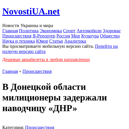
NovostiUA.net
Новости Украины и мира
Главная
Политика
Экономика
Спорт
Автомобили
Здоровье
Происшествия
Я-Репортер
Россия
Мир
Культура
Общество
Наука и техника
Юмор
Статьи
Аналитика
Вы просматриваете мобильную версию сайта.
Перейти на
полную версию сайта
Дешевые авиабилеты в любом направлении
Главная
»
Происшествия
В Донецкой области
милиционеры задержали
наводчицу «ДНР»
Категория:
Происшествия