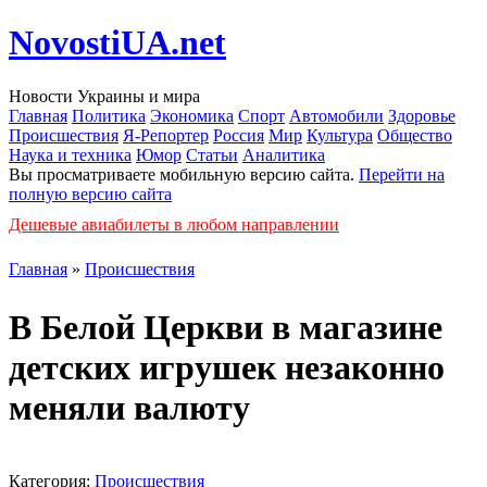
NovostiUA.net
Новости Украины и мира
Главная
Политика
Экономика
Спорт
Автомобили
Здоровье
Происшествия
Я-Репортер
Россия
Мир
Культура
Общество
Наука и техника
Юмор
Статьи
Аналитика
Вы просматриваете мобильную версию сайта.
Перейти на
полную версию сайта
Дешевые авиабилеты в любом направлении
Главная
»
Происшествия
В Белой Церкви в магазине
детских игрушек незаконно
меняли валюту
Категория:
Происшествия