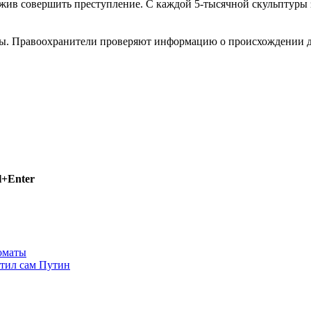
ожив совершить преступление. С каждой 5-тысячной скульптуры
ды. Правоохранители проверяют информацию о происхождении д
l+Enter
оматы
атил сам Путин