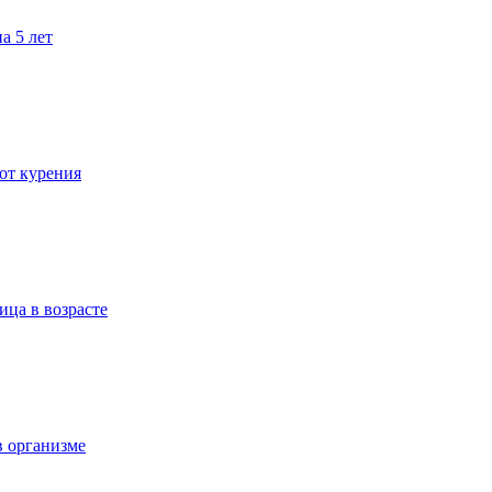
а 5 лет
 от курения
ица в возрасте
в организме