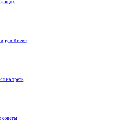
лужащих
тиру в Киеве
я на треть
е советы