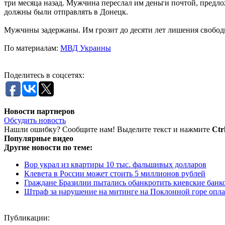
три месяца назад. Мужчина переслал им деньги почтой, предл
должны были отправлять в Донецк.
Мужчины задержаны. Им грозит до десяти лет лишения свобо
По материалам:
МВД Украины
Поделитесь в соцсетях:
Новости партнеров
Обсудить новость
Нашли ошибку? Сообщите нам! Выделите текст и нажмите
Ctr
Популярные видео
Другие новости по теме:
Вор украл из квартиры 10 тыс. фальшивых долларов
Клевета в России может стоить 5 миллионов рублей
Граждане Бразилии пытались обанкротить киевские банк
Штраф за нарушение на митинге на Поклонной горе опл
Публикации: