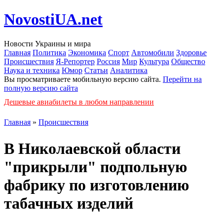
NovostiUA.net
Новости Украины и мира
Главная
Политика
Экономика
Спорт
Автомобили
Здоровье
Происшествия
Я-Репортер
Россия
Мир
Культура
Общество
Наука и техника
Юмор
Статьи
Аналитика
Вы просматриваете мобильную версию сайта.
Перейти на
полную версию сайта
Дешевые авиабилеты в любом направлении
Главная
»
Происшествия
В Николаевской области
"прикрыли" подпольную
фабрику по изготовлению
табачных изделий