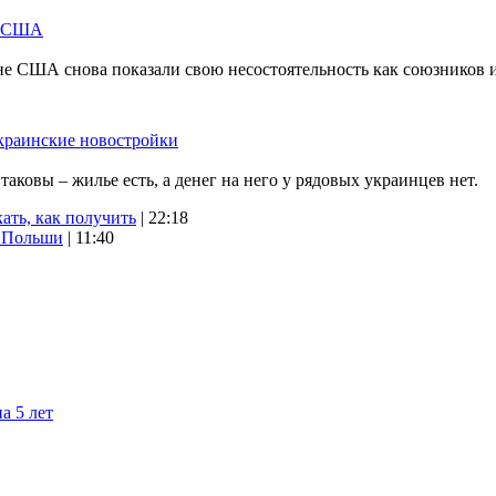
м США
не США снова показали свою несостоятельность как союзников 
краинские новостройки
ковы – жилье есть, а денег на него у рядовых украинцев нет.
ать, как получить
| 22:18
х Польши
| 11:40
а 5 лет