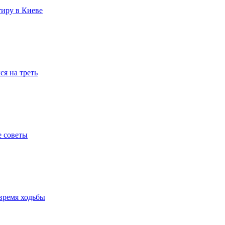
тиру в Киеве
я на треть
е советы
время ходьбы