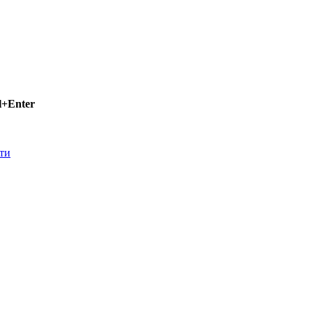
l+Enter
ти