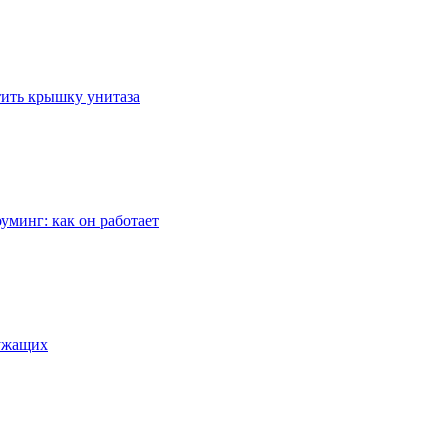
стить крышку унитаза
уминг: как он работает
лужащих