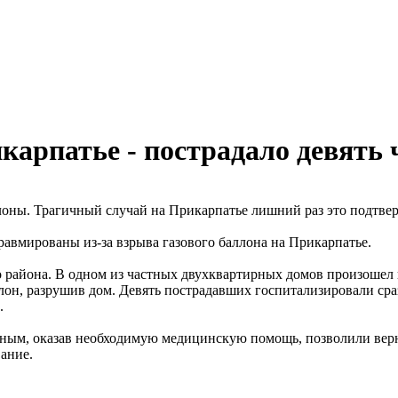
карпатье - пострадало девять 
ллоны. Трагичный случай на Прикарпатье лишний раз это подтве
равмированы из-за взрыва газового баллона на Прикарпатье.
 района. В одном из частных двухквартирных домов произошел п
лон, разрушив дом. Девять пострадавших госпитализировали сраз
.
альным, оказав необходимую медицинскую помощь, позволили вер
ание.