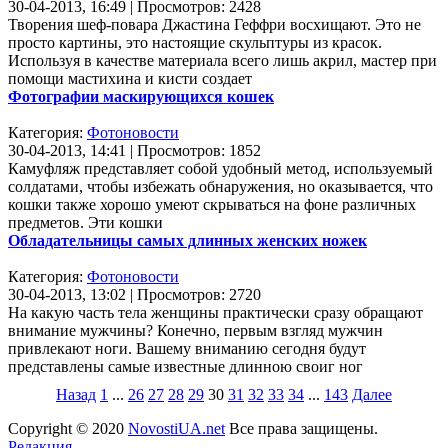
30-04-2013, 16:49 | Просмотров: 2428
Творения шеф-повара Джастина Геффри восхищают. Это не
просто картины, это настоящие скульптуры из красок.
Используя в качестве материала всего лишь акрил, мастер при
помощи мастихина и кисти создает
Фотографии маскирующихся кошек
Категория:
Фотоновости
30-04-2013, 14:41 | Просмотров: 1852
Камуфляж представляет собой удобный метод, используемый
солдатами, чтобы избежать обнаружения, но оказывается, что
кошки также хорошо умеют скрываться на фоне различных
предметов. Эти кошки
Обладательницы самых длинных женских ножек
Категория:
Фотоновости
30-04-2013, 13:02 | Просмотров: 2720
На какую часть тела женщины практически сразу обращают
внимание мужчины? Конечно, первым взгляд мужчин
привлекают ноги. Вашему вниманию сегодня будут
представлены самые известные длинною своиг ног
Назад
1
...
26
27
28
29
30
31
32
33
34
...
143
Далее
Copyright © 2020
NovostiUA.net
Все права защищены.
Редакция