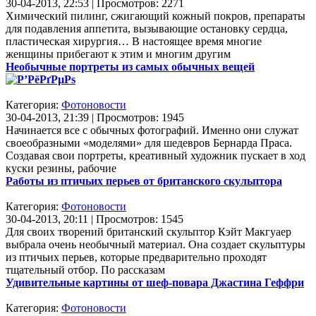
30-04-2013, 22:53 | Просмотров: 2271
Химический пилинг, сжигающий кожный покров, препараты
для подавления аппетита, вызывающие остановку сердца,
пластическая хирургия… В настоящее время многие
женщины прибегают к этим и многим другим
Необычные портреты из самых обычных вещей
Категория:
Фотоновости
30-04-2013, 21:39 | Просмотров: 1945
Начинается все с обычных фотографий. Именно они служат
своеобразными «моделями» для шедевров Бернарда Праса.
Создавая свои портреты, креативный художник пускает в ход
куски резины, рабочие
Работы из птичьих перьев от британского скульптора
Категория:
Фотоновости
30-04-2013, 20:11 | Просмотров: 1545
Для своих творений британский скульптор Кэйт Макгуаер
выбрала очень необычный материал. Она создает скульптуры
из птичьих перьев, которые предварительно проходят
тщательный отбор. По рассказам
Удивительные картины от шеф-повара Джастина Геффри
Категория:
Фотоновости