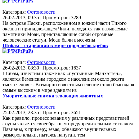
Категория:
Фотоновости
26-02-2013, 09:35 | Просмотров: 3289
На острове Пасхи, расположенном в южной части Тихого
океана и принадлежащем Чили, находятся так называемые
памятники Моаи, представляющие собой огромные
человеческие статуи. Моаи были высечены
Шибам – старейший в мире город небоскребов
Категория:
Фотоновости
26-02-2013, 08:30 | Просмотров: 1637
Шибам, известный также как «пустынный Манхэттен»,
является йеменским городком с населением около десяти
тысяч человек. Всемирно известным селение стало благодаря
самым высоким в мире зданиям из
Уморительные снимки зевающих животных
Категория:
Фотоновости
25-02-2013, 23:35 | Просмотров: 3651
Как правило, процесс зевания у различных представителей
фауны является своеобразным предупредительным сигналом.
Павианы, к примеру, зевая, обнажают внушительных
размеров клыки, пытаясь напугать тем