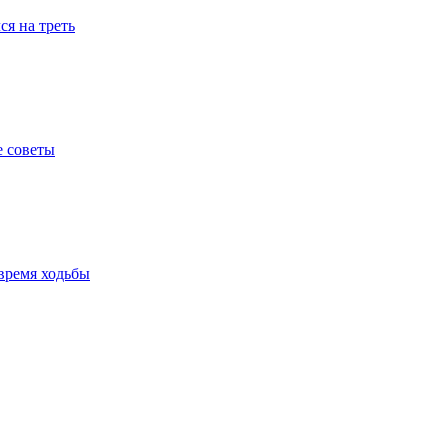
я на треть
е советы
время ходьбы