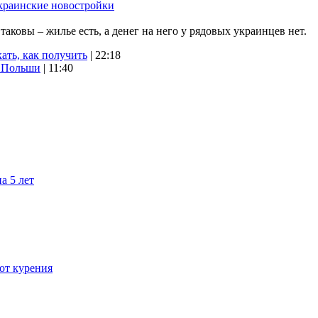
краинские новостройки
ковы – жилье есть, а денег на него у рядовых украинцев нет.
ать, как получить
| 22:18
х Польши
| 11:40
а 5 лет
 от курения