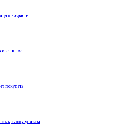
ица в возрасте
в организме
ет покупать
стить крышку унитаза