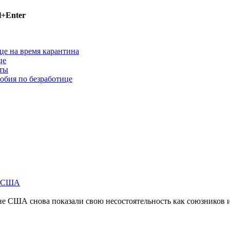
l+Enter
е на время карантина
це
аты
обия по безработице
м США
не США снова показали свою несостоятельность как союзников 