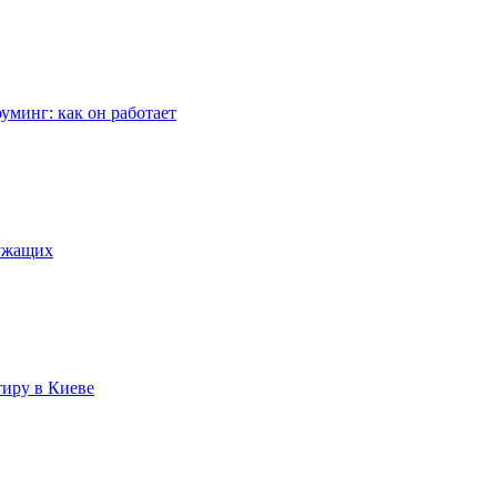
уминг: как он работает
лужащих
тиру в Киеве