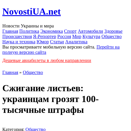
NovostiUA.net
Новости Украины и мира
Главная
Политика
Экономика
Спорт
Автомобили
Здоровье
Происшествия
Я-Репортер
Россия
Мир
Культура
Общество
Наука и техника
Юмор
Статьи
Аналитика
Вы просматриваете мобильную версию сайта.
Перейти на
полную версию сайта
Дешевые авиабилеты в любом направлении
Главная
»
Общество
Сжигание листьев:
украинцам грозят 100-
тысячные штрафы
Категория:
Общество