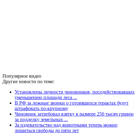
Популярное видео
Другие новости по теме:
Установлены личности чиновников, посодействовавших
уменьшению площади леса ...
В РФ за ложные звонки о готовящихся терактах будут
штрафовать по-крупному
Чиновник затребовал взятку в размере 250 тысяч гривен
за подделку земельных ...
За издевательство над животными теперь можно
лишиться свободы до пяти лет