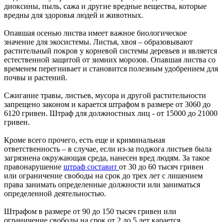
диоксины, пыль, сажа и другие вредные вещества, которые
вредны для здоровья людей и животных.
Опавшая осенью листва имеет важное биологическое
значение для экосистемы. Листья, хвоя – образовывают
растительный покров у корневой системы деревьев и является
естественной защитой от зимних морозов. Опавшая листва со
временем перегнивает и становится полезным удобрением для
почвы и растений.
Сжигание травы, листьев, мусора и другой растительности
запрещено законом и карается штрафом в размере от 3060 до
6120 гривен. Штраф для должностных лиц - от 15000 до 21000
гривен.
Кроме всего прочего, есть еще и криминальная
ответственность – в случае, если из-за поджога листьев была
загрязнена окружающая среда, нанесен вред людям. За такое
правонарушение
штраф составит
от 30 до 60 тысяч гривен
или ограничение свободы на срок до трех лет с лишением
права занимать определенные должности или заниматься
определенной деятельностью.
Штрафом в размере от 90 до 150 тысяч гривен или
ограничение свободы на срок от 2 до 5 лет карается