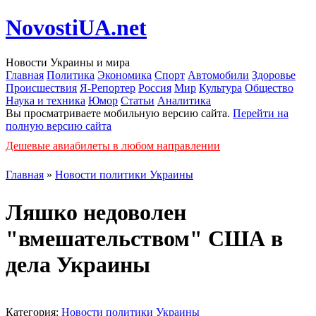
NovostiUA.net
Новости Украины и мира
Главная
Политика
Экономика
Спорт
Автомобили
Здоровье
Происшествия
Я-Репортер
Россия
Мир
Культура
Общество
Наука и техника
Юмор
Статьи
Аналитика
Вы просматриваете мобильную версию сайта.
Перейти на
полную версию сайта
Дешевые авиабилеты в любом направлении
Главная
»
Новости политики Украины
Ляшко недоволен
"вмешательством" США в
дела Украины
Категория:
Новости политики Украины