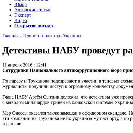
Юмор
Авторские статьи
Эксперт
Видео
Открытое письмо
Главная
»
Новости политики Украины
Детективы НАБУ проведут рас
11 апреля 2016 : 12:41
Сотрудники Национального антикоррупционного бюро прист
Гонтареву и Труханова подозревают в участии в теневых схем
журналисты получили доступ к огромному количеству докуме
Глава НАБУ Артём Сытник доложил, что детективы уже провер
с выводом миллиардов гривен из банковской системы Украины.
Мэр Одессы оказался также замешан в оффшорном скандале. На
эти компании на Труханова не по украинскому паспорту, а по р
и раньше.