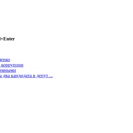
l+Enter
щенко
к коррупции
итимными
два кандидата в депут ...