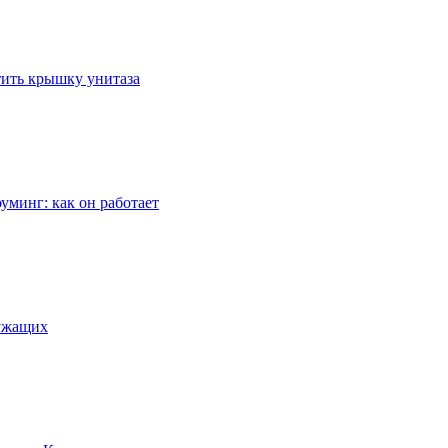
стить крышку унитаза
уминг: как он работает
лужащих