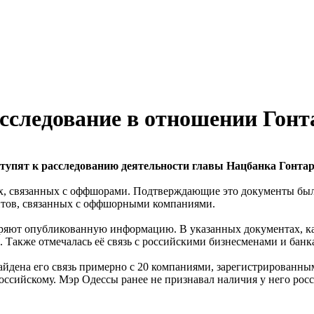
следование в отношении Гонт
упят к расследованию деятельности главы Нацбанка Гонтар
ах, связанных с оффшорами. Подтверждающие это документы был
нтов, связанных с оффшорными компаниями.
яют опубликованную информацию. В указанных документах, как
 Также отмечалась её связь с российскими бизнесменами и банк
йдена его связь примерно с 20 компаниями, зарегистрированны
оссийскому. Мэр Одессы ранее не признавал наличия у него росс