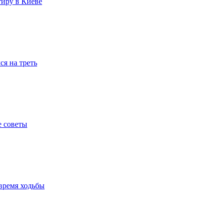
тиру в Киеве
я на треть
е советы
время ходьбы