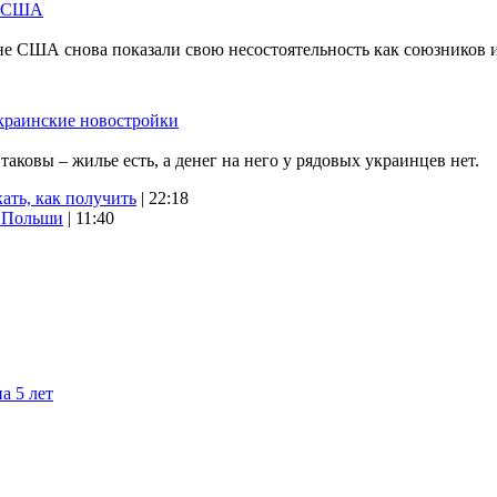
м США
не США снова показали свою несостоятельность как союзников 
краинские новостройки
ковы – жилье есть, а денег на него у рядовых украинцев нет.
ать, как получить
| 22:18
х Польши
| 11:40
а 5 лет