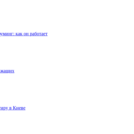
уминг: как он работает
лужащих
тиру в Киеве