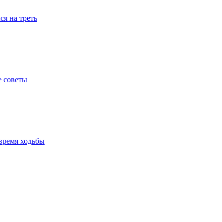
я на треть
е советы
время ходьбы