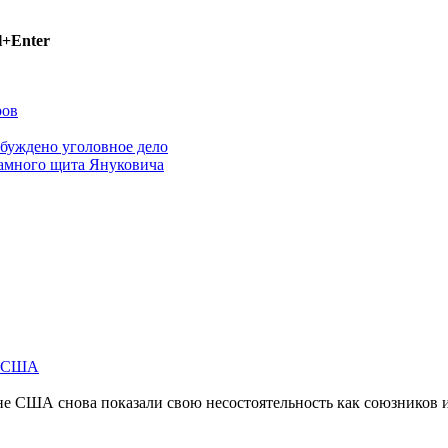
l+Enter
ров
буждено уголовное дело
ламного щита Януковича
м США
не США снова показали свою несостоятельность как союзников 