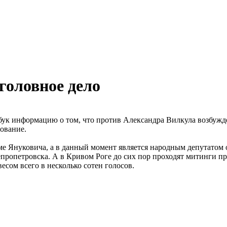
головное дело
бук информацию о том, что против Александра Вилкула возбужде
дование.
е Януковича, а в данный момент является народным депутатом 
епропетровска. А в Кривом Роге до сих пор проходят митинги п
есом всего в несколько сотен голосов.