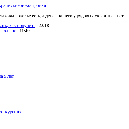
краинские новостройки
ковы – жилье есть, а денег на него у рядовых украинцев нет.
ать, как получить
| 22:18
х Польши
| 11:40
а 5 лет
 от курения