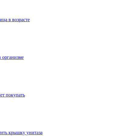
ица в возрасте
в организме
ет покупать
стить крышку унитаза