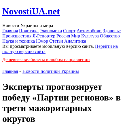
NovostiUA.net
Новости Украины и мира
Главная
Политика
Экономика
Спорт
Автомобили
Здоровье
Происшествия
Я-Репортер
Россия
Мир
Культура
Общество
Наука и техника
Юмор
Статьи
Аналитика
Вы просматриваете мобильную версию сайта.
Перейти на
полную версию сайта
Дешевые авиабилеты в любом направлении
Главная
»
Новости политики Украины
Эксперты прогнозирует
победу «Партии регионов» в
трети мажоритарных
округов