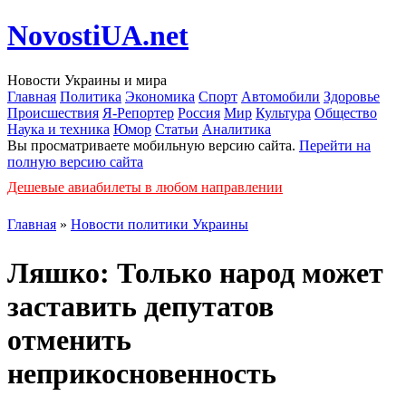
NovostiUA.net
Новости Украины и мира
Главная
Политика
Экономика
Спорт
Автомобили
Здоровье
Происшествия
Я-Репортер
Россия
Мир
Культура
Общество
Наука и техника
Юмор
Статьи
Аналитика
Вы просматриваете мобильную версию сайта.
Перейти на
полную версию сайта
Дешевые авиабилеты в любом направлении
Главная
»
Новости политики Украины
Ляшко: Только народ может
заставить депутатов
отменить
неприкосновенность