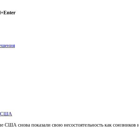
l+Enter
решения
м США
не США снова показали свою несостоятельность как союзников 