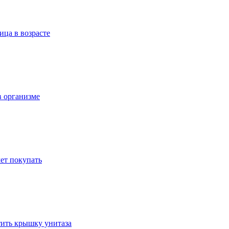
ица в возрасте
в организме
ет покупать
стить крышку унитаза