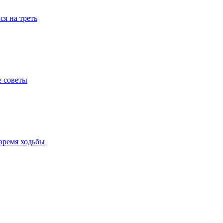
я на треть
е советы
время ходьбы