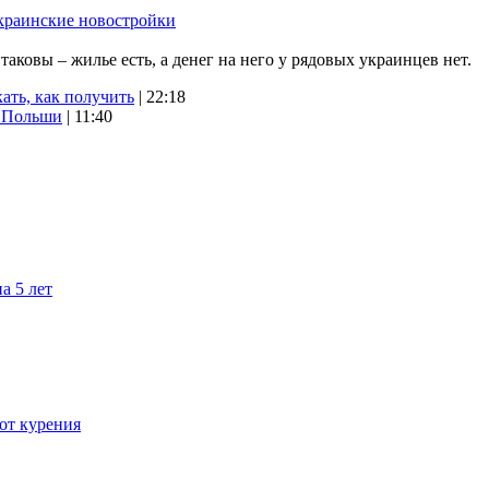
краинские новостройки
ковы – жилье есть, а денег на него у рядовых украинцев нет.
ать, как получить
| 22:18
х Польши
| 11:40
а 5 лет
 от курения