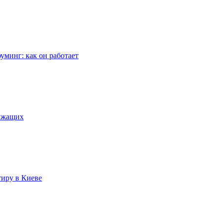
уминг: как он работает
лужащих
тиру в Киеве