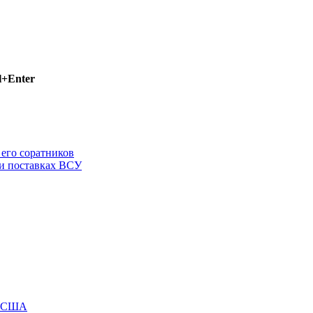
l+Enter
 его соратников
ри поставках ВСУ
м США