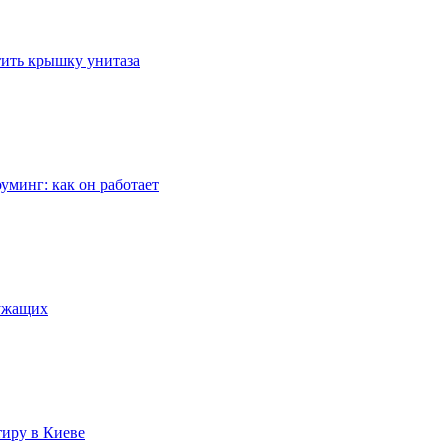
стить крышку унитаза
уминг: как он работает
лужащих
тиру в Киеве