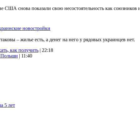
не США снова показали свою несостоятельность как союзников 
краинские новостройки
ковы – жилье есть, а денег на него у рядовых украинцев нет.
ать, как получить
| 22:18
х Польши
| 11:40
а 5 лет