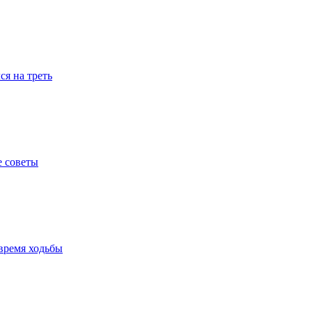
я на треть
е советы
время ходьбы