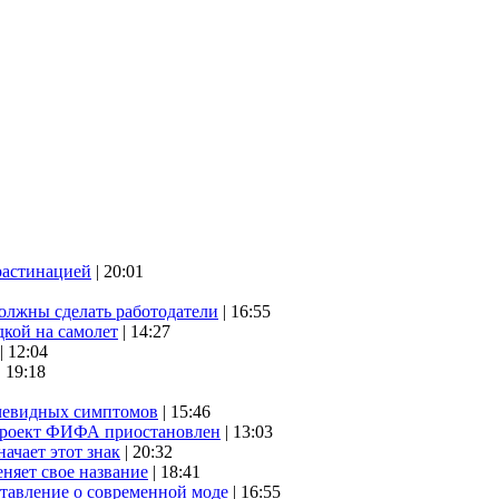
растинацией
| 20:01
олжны сделать работодатели
| 16:55
дкой на самолет
| 14:27
| 12:04
| 19:18
очевидных симптомов
| 15:46
проект ФИФА приостановлен
| 13:03
начает этот знак
| 20:32
няет свое название
| 18:41
ставление о современной моде
| 16:55