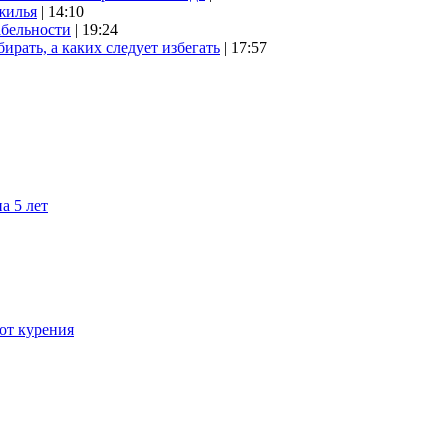
жилья
| 14:10
абельности
| 19:24
ирать, а каких следует избегать
| 17:57
а 5 лет
 от курения