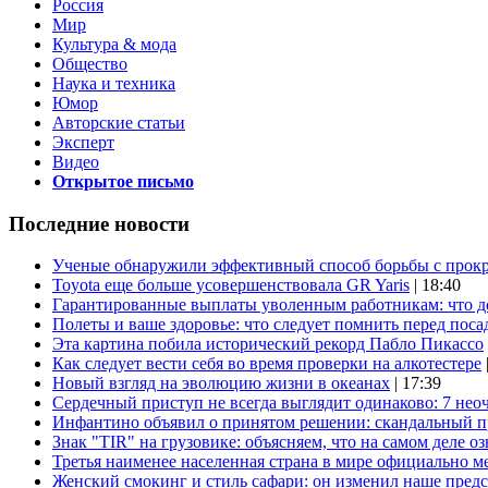
Россия
Мир
Культура & мода
Общество
Наука и техника
Юмор
Авторские статьи
Эксперт
Видео
Открытое письмо
Последние новости
Ученые обнаружили эффективный способ борьбы с прок
Toyota еще больше усовершенствовала GR Yaris
| 18:40
Гарантированные выплаты уволенным работникам: что д
Полеты и ваше здоровье: что следует помнить перед поса
Эта картина побила исторический рекорд Пабло Пикассо
Как следует вести себя во время проверки на алкотестере
Новый взгляд на эволюцию жизни в океанах
| 17:39
Сердечный приступ не всегда выглядит одинаково: 7 не
Инфантино объявил о принятом решении: скандальный 
Знак "TIR" на грузовике: объясняем, что на самом деле оз
Третья наименее населенная страна в мире официально ме
Женский смокинг и стиль сафари: он изменил наше пред