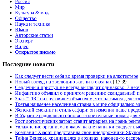
Россия
Мир
Культура & мода
Общество
Наука и техника
Юмор
Авторские статьи
Эксперт
Видео
Открытое письмо
Последние новости
Как следует вести себя во время проверки на алкотестере
Новый взгляд на эволюцию жизни в океанах
| 17:39
Сердечный приступ не всегда выглядит одинаково: 7 не
Инфантино объявил о принятом решении: скандальный 
Знак "TIR" на грузовике: объясняем, что на самом деле оз
Третья наименее населенная страна в мире официально ме
Женский смокинг и стиль сафари: он изменил наше пред
В Украине радикально обновят строительные нормы для 
Рост логистических затрат ставит аграриев на грань рент
Увлажнение организма в жару: какие напитки следует выб
Компания Xiaomi представила свои внедорожники Skyno
Тайна Венеры, хранившаяся в архивах, наконец-то раскр