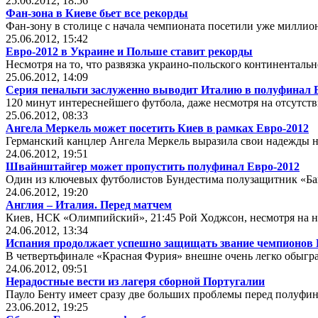
25.06.2012, 18:56
Фан-зона в Киеве бьет все рекорды
Фан-зону в столице с начала чемпионата посетили уже миллион
25.06.2012, 15:42
Евро-2012 в Украине и Польше ставит рекорды
Несмотря на то, что развязка украино-польского континентальн
25.06.2012, 14:09
Серия пенальти заслуженно выводит Италию в полуфинал 
120 минут интереснейшего футбола, даже несмотря на отсутств
25.06.2012, 08:33
Ангела Меркель может посетить Киев в рамках Евро-2012
Германский канцлер Ангела Меркель выразила свои надежды н
24.06.2012, 19:51
Швайнштайгер может пропустить полуфинал Евро-2012
Один из ключевых футболистов Бундестима полузащитник «Б
24.06.2012, 19:20
Англия – Италия. Перед матчем
Киев, НСК «Олимпийский», 21:45 Рой Ходжсон, несмотря на н
24.06.2012, 13:34
Испания продолжает успешно защищать звание чемпионов
В четвертьфинале «Красная Фурия» внешне очень легко обыгр
24.06.2012, 09:51
Нерадостные вести из лагеря сборной Португалии
Пауло Бенту имеет сразу две больших проблемы перед полуфи
23.06.2012, 19:25