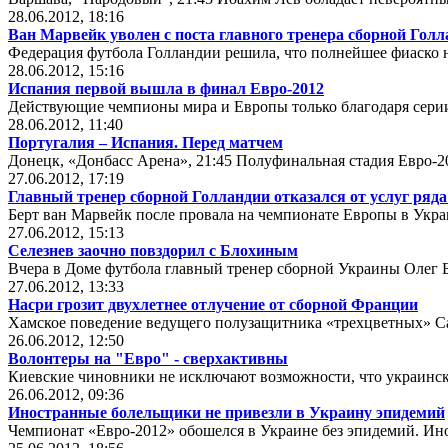
28.06.2012, 18:16
Ван Марвейк уволен с поста главного тренера сборной Гол
Федерация футбола Голландии решила, что полнейшее фиаско н
28.06.2012, 15:16
Испания первой вышла в финал Евро-2012
Действующие чемпионы мира и Европы только благодаря серии
28.06.2012, 11:40
Португалия – Испания. Перед матчем
Донецк, «Донбасс Арена», 21:45 Полуфинальная стадия Евро-2
27.06.2012, 17:19
Главный тренер сборной Голландии отказался от услуг ряд
Берт ван Марвейк после провала на чемпионате Европы в Укр
27.06.2012, 15:13
Селезнев заочно повздорил с Блохиным
Вчера в Доме футбола главный тренер сборной Украины Олег Б
27.06.2012, 13:33
Насри грозит двухлетнее отлучение от сборной Франции
Хамское поведение ведущего полузащитника «трехцветных» С
26.06.2012, 12:50
Волонтеры на "Евро" - сверхактивны
Киевские чиновники не исключают возможности, что украинск
26.06.2012, 09:36
Иностранные болельщики не привезли в Украину эпидемий
Чемпионат «Евро-2012» обошелся в Украине без эпидемий. Ино