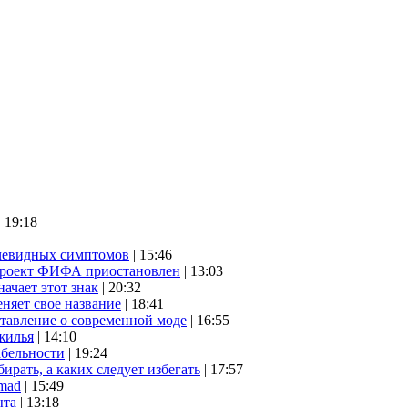
| 19:18
очевидных симптомов
| 15:46
проект ФИФА приостановлен
| 13:03
начает этот знак
| 20:32
няет свое название
| 18:41
ставление о современной моде
| 16:55
жилья
| 14:10
абельности
| 19:24
ирать, а каких следует избегать
| 17:57
mad
| 15:49
ыта
| 13:18