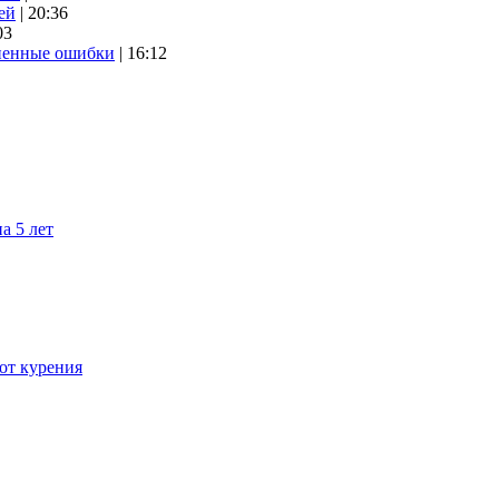
ей
| 20:36
03
аненные ошибки
| 16:12
а 5 лет
 от курения