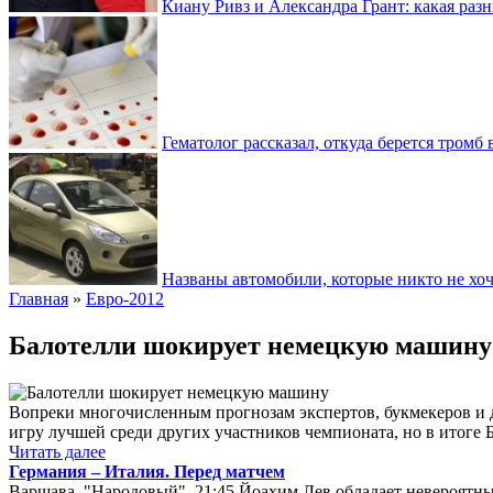
Киану Ривз и Александра Грант: какая разн
Гематолог рассказал, откуда берется тромб 
Названы автомобили, которые никто не хоч
Главная
»
Евро-2012
Балотелли шокирует немецкую машину
Вопреки многочисленным прогнозам экспертов, букмекеров и д
игру лучшей среди других участников чемпионата, но в итоге 
Читать далее
Германия – Италия. Перед матчем
Варшава, "Народовый", 21:45 Йоахим Лев обладает невероятн