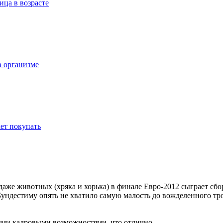
ица в возрасте
в организме
ет покупать
аже животных (хряка и хорька) в финале Евро-2012 сыграет сбо
Бундестиму опять не хватило самую малость до вожделенного тр
ыми кадровыми возможностями, что отлично