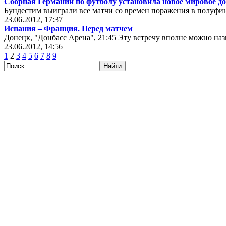
Сборная Германии по футболу установила новое мировое д
Бундестим выиграли все матчи со времен поражения в полуфи
23.06.2012, 17:37
Испания – Франция. Перед матчем
Донецк, "Донбасс Арена", 21:45 Эту встречу вполне можно наз
23.06.2012, 14:56
1
2
3
4
5
6
7
8
9