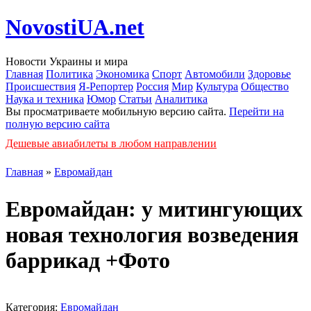
NovostiUA.net
Новости Украины и мира
Главная
Политика
Экономика
Спорт
Автомобили
Здоровье
Происшествия
Я-Репортер
Россия
Мир
Культура
Общество
Наука и техника
Юмор
Статьи
Аналитика
Вы просматриваете мобильную версию сайта.
Перейти на
полную версию сайта
Дешевые авиабилеты в любом направлении
Главная
»
Евромайдан
Евромайдан: у митингующих
новая технология возведения
баррикад +Фото
Категория:
Евромайдан