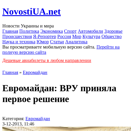
NovostiUA.net
Новости Украины и мира
Главная
Политика
Экономика
Спорт
Автомобили
Здоровье
Происшествия
Я-Репортер
Россия
Мир
Культура
Общество
Наука и техника
Юмор
Статьи
Аналитика
Вы просматриваете мобильную версию сайта.
Перейти на
полную версию сайта
Дешевые авиабилеты в любом направлении
Главная
»
Евромайдан
Евромайдан: ВРУ приняла
первое решение
Категория:
Евромайдан
3-12-2013, 11:46