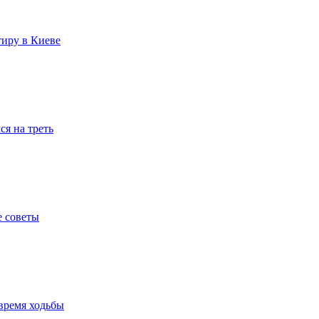
тиру в Киеве
я на треть
е советы
время ходьбы