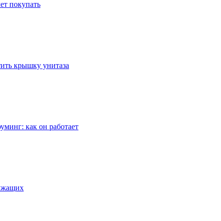
ет покупать
стить крышку унитаза
уминг: как он работает
лужащих