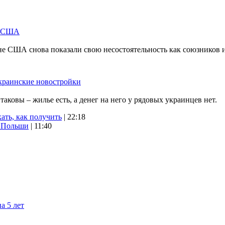
м США
не США снова показали свою несостоятельность как союзников 
краинские новостройки
ковы – жилье есть, а денег на него у рядовых украинцев нет.
ать, как получить
| 22:18
х Польши
| 11:40
а 5 лет