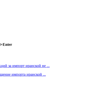
l+Enter
й за импорт иранской не ...
щение импорта иранской ...