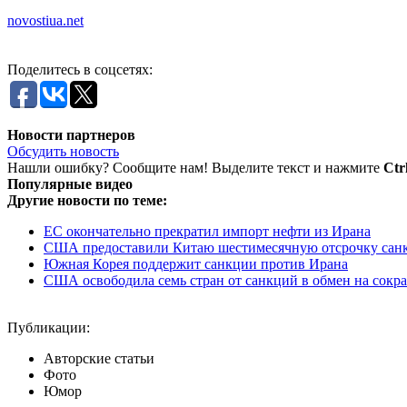
novostiua.net
Поделитесь в соцсетях:
Новости партнеров
Обсудить новость
Нашли ошибку? Сообщите нам! Выделите текст и нажмите
Ctr
Популярные видео
Другие новости по теме:
ЕС окончательно прекратил импорт нефти из Ирана
США предоставили Китаю шестимесячную отсрочку санкци
Южная Корея поддержит санкции против Ирана
США освободила семь стран от санкций в обмен на сокра
Публикации:
Авторские статьи
Фото
Юмор