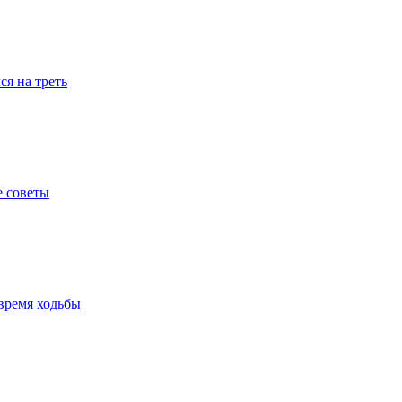
я на треть
е советы
время ходьбы