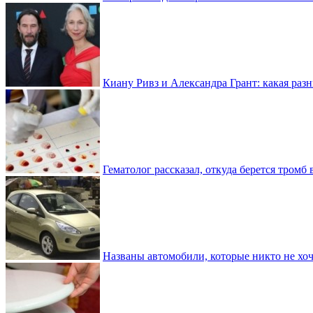
Киану Ривз и Александра Грант: какая разн
Гематолог рассказал, откуда берется тромб 
Названы автомобили, которые никто не хоч