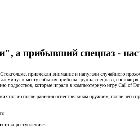
", а прибывший спецназ - на
 в Стокгольме, привлекли внимание и напугали случайного прох
лько минут к месту события прибыла группа спецназа, состоящая 
ю подростков, которые играли в компьютерную игру Call of Dut
з них погиб после ранения огнестрельным оружием, после чего п
го.
есто «преступления».