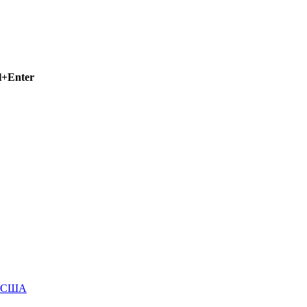
l+Enter
м США