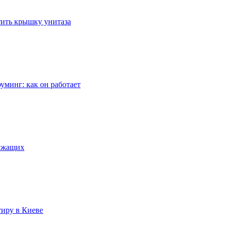
стить крышку унитаза
уминг: как он работает
лужащих
тиру в Киеве