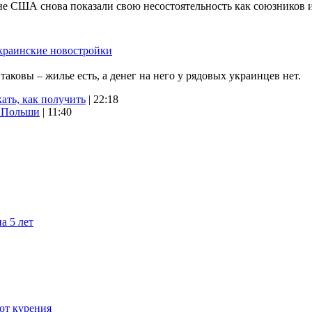
не США снова показали свою несостоятельность как союзников 
краинские новостройки
ковы – жилье есть, а денег на него у рядовых украинцев нет.
ать, как получить
| 22:18
х Польши
| 11:40
а 5 лет
 от курения