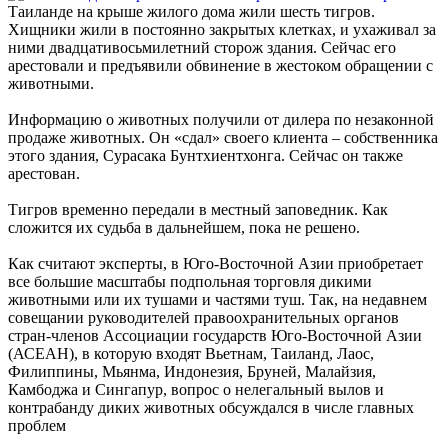
Таиланде на крыше жилого дома жили шесть тигров.
Хищники жили в постоянно закрытых клетках, и ухаживал за
ними двадцативосьмилетний сторож здания. Сейчас его
арестовали и предъявили обвинение в жестоком обращении с
животными.
Информацию о животных получили от дилера по незаконной
продаже животных. Он «сдал» своего клиента – собственника
этого здания, Сурасака Бунтхиентхонга. Сейчас он также
арестован.
Тигров временно передали в местный заповедник. Как
сложится их судьба в дальнейшем, пока не решено.
Как считают эксперты, в Юго-Восточной Азии приобретает
все большие масштабы подпольная торговля дикими
животными или их тушами и частями туш. Так, на недавнем
совещании руководителей правоохранительных органов
стран-членов Ассоциации государств Юго-Восточной Азии
(АСЕАН), в которую входят Вьетнам, Таиланд, Лаос,
Филиппины, Мьянма, Индонезия, Бруней, Малайзия,
Камбоджа и Сингапур, вопрос о нелегальный вылов и
контрабанду диких животных обсуждался в числе главных
проблем