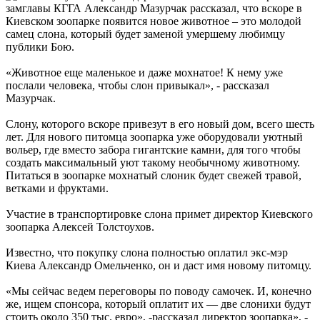
замглавы КГГА Александр Мазурчак рассказал, что вскоре в
Киевском зоопарке появится новое животное – это молодой
самец слона, который будет заменой умершему любимцу
публики Бою.
«Животное еще маленькое и даже мохнатое! К нему уже
послали человека, чтобы слон привыкал», - рассказал
Мазурчак.
Слону, которого вскоре привезут в его новый дом, всего шесть
лет. Для нового питомца зоопарка уже оборудовали уютный
вольер, где вместо забора гигантские камни, для того чтобы
создать максимальный уют такому необычному животному.
Питаться в зоопарке мохнатый слоник будет свежей травой,
ветками и фруктами.
Участие в транспортировке слона примет директор Киевского
зоопарка Алексей Толстоухов.
Известно, что покупку слона полностью оплатил экс-мэр
Киева Александр Омельченко, он и даст имя новому питомцу.
«Мы сейчас ведем переговоры по поводу самочек. И, конечно
же, ищем спонсора, который оплатит их — две слонихи будут
стоить около 350 тыс. евро», -рассказал директор зоопарка», -