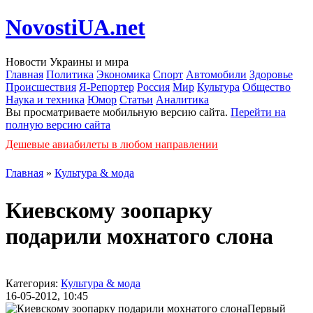
NovostiUA.net
Новости Украины и мира
Главная
Политика
Экономика
Спорт
Автомобили
Здоровье
Происшествия
Я-Репортер
Россия
Мир
Культура
Общество
Наука и техника
Юмор
Статьи
Аналитика
Вы просматриваете мобильную версию сайта.
Перейти на
полную версию сайта
Дешевые авиабилеты в любом направлении
Главная
»
Культура & мода
Киевскому зоопарку
подарили мохнатого слона
Категория:
Культура & мода
16-05-2012, 10:45
Первый