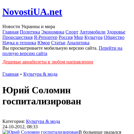
NovostiUA.net
Новости Украины и мира
Главная
Политика
Экономика
Спорт
Автомобили
Здоровье
Происшествия
Я-Репортер
Россия
Мир
Культура
Общество
Наука и техника
Юмор
Статьи
Аналитика
Вы просматриваете мобильную версию сайта.
Перейти на
полную версию сайта
Дешевые авиабилеты в любом направлении
Главная
»
Культура & мода
Юрий Соломин
госпитализирован
Категория:
Культура & мода
24-10-2012, 08:33
В больнице оказался