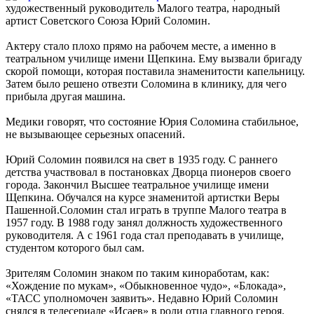
художественный руководитель Малого театра, народный
артист Советского Союза Юрий Соломин.
Актеру стало плохо прямо на рабочем месте, а именно в
театральном училище имени Щепкина. Ему вызвали бригаду
скорой помощи, которая поставила знаменитости капельницу.
Затем было решено отвезти Соломина в клинику, для чего
прибыла другая машина.
Медики говорят, что состояние Юрия Соломина стабильное,
не вызывающее серьезных опасений.
Юрий Соломин появился на свет в 1935 году. С раннего
детства участвовал в постановках Дворца пионеров своего
города. Закончил Высшее театральное училище имени
Щепкина. Обучался на курсе знаменитой артистки Веры
Пашенной.Соломин стал играть в труппе Малого театра в
1957 году. В 1988 году занял должность художественного
руководителя. А с 1961 года стал преподавать в училище,
студентом которого был сам.
Зрителям Соломин знаком по таким киноработам, как:
«Хождение по мукам», «Обыкновенное чудо», «Блокада»,
«ТАСС уполномочен заявить». Недавно Юрий Соломин
снялся в телесериале «Исаев» в роли отца главного героя.