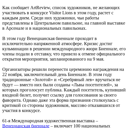
Как сообщает ArtReview, список художников, не желающих
участвовать в конкурсе Visitor Lions в этом году, растет с
каждым днем. Среди них художники, чьи работы
представлены в Центральном павильоне, на главной выставке
в Арсенале и в национальных павильонах.
В этом году Венецианская биеннале проходит в
исключительно напряженной атмосфере. Кризис достиг
кульминации в решении международного жюри Биеннале, его
члены подали в отставку, что привело к отмене официального
открытия мероприятия, запланированного на 9 мая.
Организаторы решили перенести церемонию награждения на
22 ноября, заключительный день Биеннале. В этом году
традиционные «Золотой» и «Серебряный лев» вручаться не
будут — вместо них были созданы «Львы посетителей», за
которых проголосует публика. Каждый посетитель, купивший
входной билет, получит ссылку для голосования за своего
фаворита. Однако даже эта форма признания столкнулась с
критикой со стороны художников, массово отказавшихся от
участия в конкурсе.
61-я Международная художественная выставка –
Венецианская биеннале
– включает 100 национальных