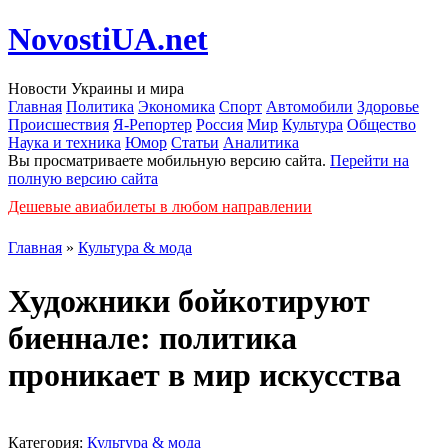
NovostiUA.net
Новости Украины и мира
Главная
Политика
Экономика
Спорт
Автомобили
Здоровье
Происшествия
Я-Репортер
Россия
Мир
Культура
Общество
Наука и техника
Юмор
Статьи
Аналитика
Вы просматриваете мобильную версию сайта.
Перейти на
полную версию сайта
Дешевые авиабилеты в любом направлении
Главная
»
Культура & мода
Художники бойкотируют
биеннале: политика
проникает в мир искусства
Категория:
Культура & мода