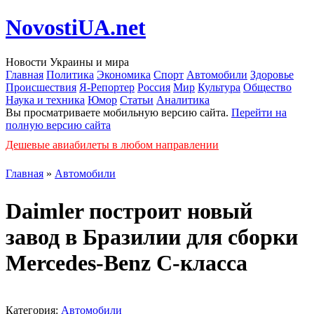
NovostiUA.net
Новости Украины и мира
Главная
Политика
Экономика
Спорт
Автомобили
Здоровье
Происшествия
Я-Репортер
Россия
Мир
Культура
Общество
Наука и техника
Юмор
Статьи
Аналитика
Вы просматриваете мобильную версию сайта.
Перейти на
полную версию сайта
Дешевые авиабилеты в любом направлении
Главная
»
Автомобили
Daimler построит новый
завод в Бразилии для сборки
Mercedes-Benz C-класса
Категория:
Автомобили