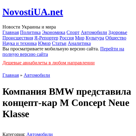
NovostiUA.net
Новости Украины и мира
Главная
Политика
Экономика
Спорт
Автомобили
Здоровье
Происшествия
Я-Репортер
Россия
Мир
Культура
Общество
Наука и техника
Юмор
Статьи
Аналитика
Вы просматриваете мобильную версию сайта.
Перейти на
полную версию сайта
Дешевые авиабилеты в любом направлении
Главная
»
Автомобили
Компания BMW представила
концепт-кар M Concept Neue
Klasse
Категория:
Автомобили