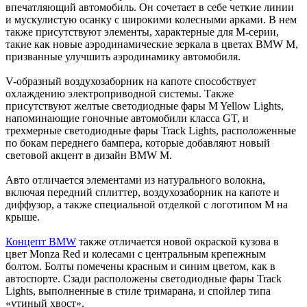
впечатляющий автомобиль. Он сочетает в себе четкие линии
и мускулистую осанку с широкими колесными арками. В нем
также присутствуют элементы, характерные для M-серии,
такие как новые аэродинамические зеркала в цветах BMW M,
призванные улучшить аэродинамику автомобиля.
V-образный воздухозаборник на капоте способствует
охлаждению электроприводной системы. Также
присутствуют желтые светодиодные фары M Yellow Lights,
напоминающие гоночные автомобили класса GT, и
трехмерные светодиодные фары Track Lights, расположенные
по бокам переднего бампера, которые добавляют новый
световой акцент в дизайн BMW M.
Авто отличается элементами из натурального волокна,
включая передний сплиттер, воздухозаборник на капоте и
диффузор, а также специальной отделкой с логотипом M на
крыше.
Концепт BMW
также отличается новой окраской кузова в
цвет Monza Red и колесами с центральным крепежным
болтом. Болты помечены красным и синим цветом, как в
автоспорте. Сзади расположены светодиодные фары Track
Lights, выполненные в стиле тримарана, и спойлер типа
«утиный хвост».