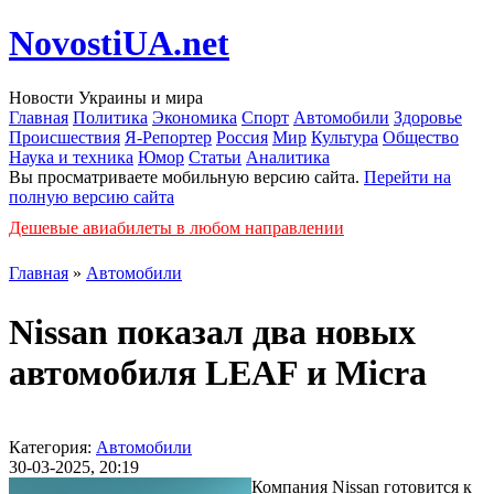
NovostiUA.net
Новости Украины и мира
Главная
Политика
Экономика
Спорт
Автомобили
Здоровье
Происшествия
Я-Репортер
Россия
Мир
Культура
Общество
Наука и техника
Юмор
Статьи
Аналитика
Вы просматриваете мобильную версию сайта.
Перейти на
полную версию сайта
Дешевые авиабилеты в любом направлении
Главная
»
Автомобили
Nissan показал два новых
автомобиля LEAF и Micra
Категория:
Автомобили
30-03-2025, 20:19
Компания Nissan готовится к