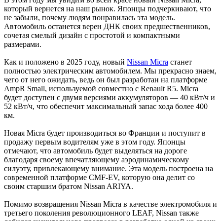
который вернется на наш рынок. Японцы подчеркивают, что
не забыли, почему людям понравилась эта модель.
Автомобиль останется верен ДНК своих предшественников,
сочетая смелый дизайн с простотой и компактными
размерами.
Как и положено в 2025 году, новый
Nissan Micra
станет
полностью электрическим автомобилем. Мы прекрасно знаем,
чего от него ожидать, ведь он был разработан на платформе
AmpR Small, используемой совместно с Renault R5. Micra
будет доступен с двумя версиями аккумуляторов — 40 кВт/ч и
52 кВт/ч, что обеспечит максимальный запас хода более 400
км.
Новая Micra будет производиться во Франции и поступит в
продажу первым водителям уже в этом году. Японцы
отмечают, что автомобиль будет выделяться на дороге
благодаря своему впечатляющему аэродинамическому
силуэту, привлекающему внимание. Эта модель построена на
современной платформе CMF-EV, которую она делит со
своим старшим братом Nissan ARIYA.
Помимо возвращения Nissan Micra в качестве электромобиля и
третьего поколения революционного LEAF, Nissan также