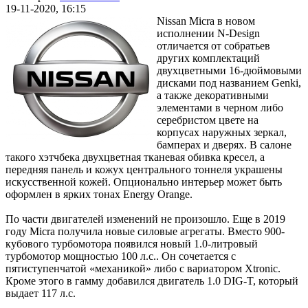
19-11-2020, 16:15
Nissan Micra в новом
исполнении N-Design
отличается от собратьев
других комплектаций
двухцветными 16-дюймовыми
дисками под названием Genki,
а также декоративными
элементами в черном либо
серебристом цвете на
корпусах наружных зеркал,
бамперах и дверях. В салоне
такого хэтчбека двухцветная тканевая обивка кресел, а
передняя панель и кожух центрального тоннеля украшены
искусственной кожей. Опционально интерьер может быть
оформлен в ярких тонах Energy Orange.
По части двигателей изменений не произошло. Еще в 2019
году Micra получила новые силовые агрегаты. Вместо 900-
кубового турбомотора появился новый 1.0-литровый
турбомотор мощностью 100 л.с.. Он сочетается с
пятиступенчатой «механикой» либо с вариатором Xtronic.
Кроме этого в гамму добавился двигатель 1.0 DIG-T, который
выдает 117 л.с.