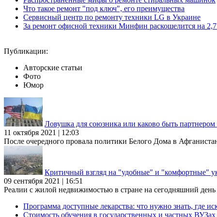
Что такое ремонт "под ключ", его преимущества
Сервисный центр по ремонту техники LG в Украине
За ремонт офисной техники Минфин раскошелится на 2,7 
Публикации:
Авторские статьи
Фото
Юмор
Ловушка для союзника или каково быть партнеро
11 октября 2021 | 12:03
После очередного провала политики Белого Дома в Афганиста
Критичный взгляд на "удобные" и "комфортные" у
09 сентября 2021 | 16:51
Реалии с жилой недвижимостью в стране на сегодняшний день та
Программа доступные лекарства: что нужно знать, где иск
Стоимость обучения в государственных и частных ВУЗа