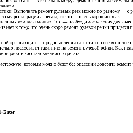
одня свой сайт — это не дань моде, а демонстрация максимально
зчиком.
стики. Выполнять ремонт рулевых реек можно по-разному — с р
схему реставрации агрегата, то это — очень хороший знак.
твенных комплектующих. Это — необходимое условия для качес
иведет к тому, что очень скоро ремонт рулевой рейки придется п
тной организации — предоставлении гарантии на все выполненны
ельно предоставит гарантию на ремонт рулевой рейки. Как прав
ьной работе восстановленного агрегата.
астерскую, которым можно будет без опасений доверить ремонт 
l+Enter