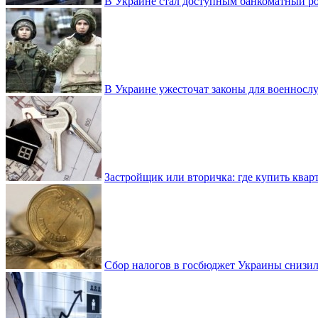
В Украине стал доступным банкоматный ро
В Украине ужесточат законы для военнос
Застройщик или вторичка: где купить квар
Сбор налогов в госбюджет Украины снизилс