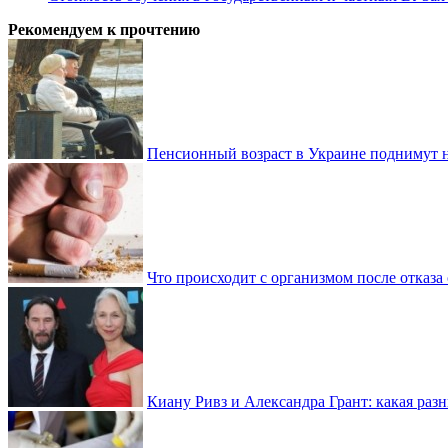
Рекомендуем к прочтению
Пенсионный возраст в Украине поднимут н
Что происходит с организмом после отказа
Киану Ривз и Александра Грант: какая разн