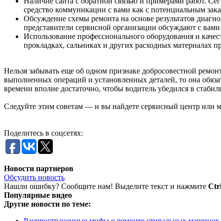
Наличие сайта с обратной связью и примерами работ. Сег
средство коммуникации с вами как с потенциальным зака
Обсуждение схемы ремонта на основе результатов диагно
представители сервисной организации обсуждают с вами 
Использование профессионального оборудования и качес
прокладках, сальниках и других расходных материалах пр
Нельзя забывать еще об одном признаке добросовестной ремон
выполненных операций и установленных деталей, то она обязат
времени вполне достаточно, чтобы водитель убедился в стабил
Следуйте этим советам — и вы найдете сервисный центр или м
Поделитесь в соцсетях:
Новости партнеров
Обсудить новость
Нашли ошибку? Сообщите нам! Выделите текст и нажмите
Ctr
Популярные видео
Другие новости по теме:
Распространенные мифы о ремонте стиральных машинок