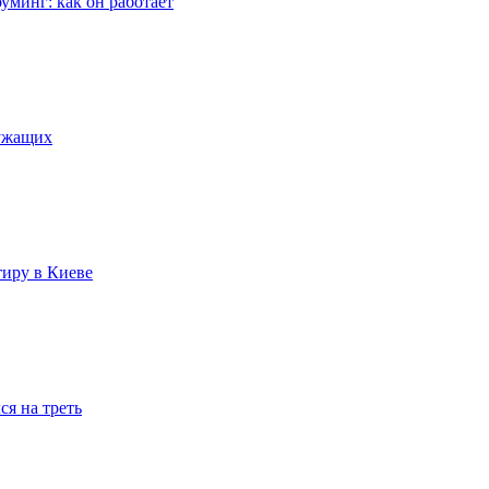
уминг: как он работает
лужащих
тиру в Киеве
я на треть