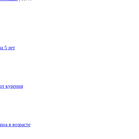
а 5 лет
 от курения
ица в возрасте