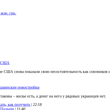
млн. грн.
м США
не США снова показали свою несостоятельность как союзников 
краинские новостройки
ковы – жилье есть, а денег на него у рядовых украинцев нет.
ать, как получить
| 22:18
х Польши
| 11:40