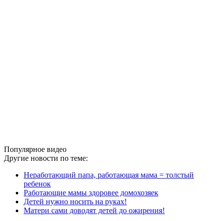
Популярное видео
Другие новости по теме:
Неработающий папа, работающая мама = толстый
ребенок
Работающие мамы здоровее домохозяек
Детей нужно носить на руках!
Матери сами доводят детей до ожирения!