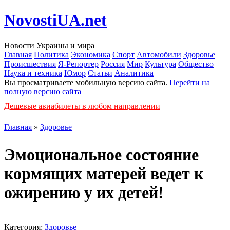
NovostiUA.net
Новости Украины и мира
Главная
Политика
Экономика
Спорт
Автомобили
Здоровье
Происшествия
Я-Репортер
Россия
Мир
Культура
Общество
Наука и техника
Юмор
Статьи
Аналитика
Вы просматриваете мобильную версию сайта.
Перейти на
полную версию сайта
Дешевые авиабилеты в любом направлении
Главная
»
Здоровье
Эмоциональное состояние
кормящих матерей ведет к
ожирению у их детей!
Категория:
Здоровье