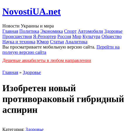
NovostiUA.net
Новости Украины и мира
Главная
Политика
Экономика
Спорт
Автомобили
Здоровье
Происшествия
Я-Репортер
Россия
Мир
Культура
Общество
Наука и техника
Юмор
Статьи
Аналитика
Вы просматриваете мобильную версию сайта.
Перейти на
полную версию сайта
Дешевые авиабилеты в любом направлении
Главная
»
Здоровье
Изобретен новый
противораковый гибридный
аспирин
Категория:
Здоровье